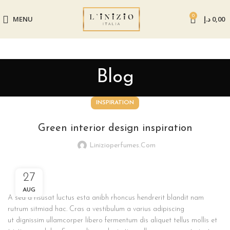
0
MENU
د.إ
0,00
Blog
INSPIRATION
Green interior design inspiration
Linizioperfumes.com
27
AUG
A sed a risusat luctus esta anibh rhoncus hendrerit blandit nam
rutrum sitmiad hac. Cras a vestibulum a varius adipiscing
ut dignissim ullamcorper libero fermentum dis aliquet tellus mollis et