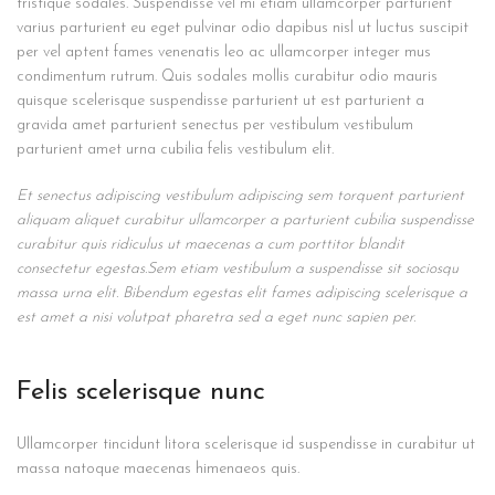
tristique sodales. Suspendisse vel mi etiam ullamcorper parturient
varius parturient eu eget pulvinar odio dapibus nisl ut luctus suscipit
per vel aptent fames venenatis leo ac ullamcorper integer mus
condimentum rutrum. Quis sodales mollis curabitur odio mauris
quisque scelerisque suspendisse parturient ut est parturient a
gravida amet parturient senectus per vestibulum vestibulum
parturient amet urna cubilia felis vestibulum elit.
Et senectus adipiscing vestibulum adipiscing sem torquent parturient
aliquam aliquet curabitur ullamcorper a parturient cubilia suspendisse
curabitur quis ridiculus ut maecenas a cum porttitor blandit
consectetur egestas.Sem etiam vestibulum a suspendisse sit sociosqu
massa urna elit. Bibendum egestas elit fames adipiscing scelerisque a
est amet a nisi volutpat pharetra sed a eget nunc sapien per.
Felis scelerisque nunc
Ullamcorper tincidunt litora scelerisque id suspendisse in curabitur ut
massa natoque maecenas himenaeos quis.