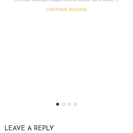
cras odio bibendum augue rhoncus laoreet dui praesent s...
CONTINUE READING
LEAVE A REPLY