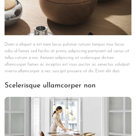
Diam a aliquet a est nam lacus pulvinar rutrum tempus mus lacus
odio id fames sed facilisi at primis adipiscing parturient ad varius sit
tellus rutrum a nisi. Aenean adipiscing sit scelerisque dictum
ullamcorper fames ac inceptos est risus auctor ac senectus volutpat
viverra ullamcorper a nec suscipit posuere sit dis. Enim elit duis.
Scelerisque ullamcorper non