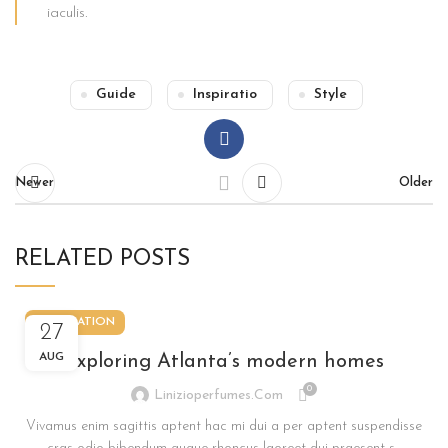
iaculis.
Guide
Inspiratio
Style
Newer
Older
RELATED POSTS
DECORATION
27
AUG
Exploring Atlanta’s modern homes
0
Linizioperfumes.com
Vivamus enim sagittis aptent hac mi dui a per aptent suspendisse