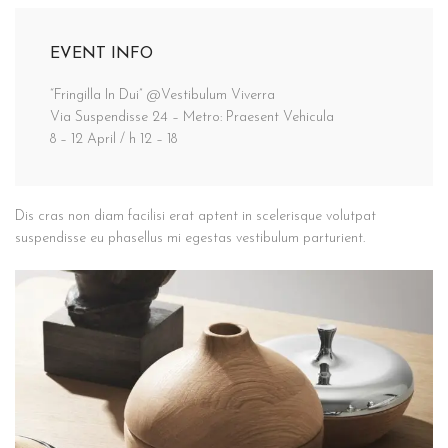
EVENT INFO
“Fringilla In Dui” @Vestibulum Viverra
Via Suspendisse 24 – Metro: Praesent Vehicula
8 – 12 April / h 12 – 18
Dis cras non diam facilisi erat aptent in scelerisque volutpat
suspendisse eu phasellus mi egestas vestibulum parturient.